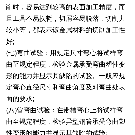
削时，容易达到较高的表面加工精度，而
且工具不易损耗，切屑容易脱落，切削力
较小等，都表示该金属材料的切削加工性
好;
(七)弯曲试验：用规定尺寸弯心将试样弯
曲至规定程度，检验金属承受弯曲塑性变
形的能力并显示其缺陷的试验。一般应规
定弯心直径尺寸和弯曲角度及对弯曲处表
面的要求;
(八)管弯曲试验：在带槽弯心上将试样弯
曲至规定程度，检验异型钢管承受弯曲塑
性变形的能力并显示其缺陷的试验;