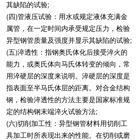
其缺陷的试验;
(四)管液压试验：用水或规定液体充满金
属管，在一定时间内承受规定压力，检验
异型钢管质量及强度并显示其缺陷的试验;
(五)淬透性：指钢奥氏体化后接受淬火的
能力，或奥氏体向马氏体转变的倾向，常
用淬硬层的深度来说明。淬硬层的深度是
指表面至半马氏体层的距离。对合金结构
钢，检验淬透性的方法主要是国家标准规
定的结构钢末端淬火试验方法;
(六)切削加工性：异型钢管材料用切削工
具加工时所表现出来的性能。在切削或磨