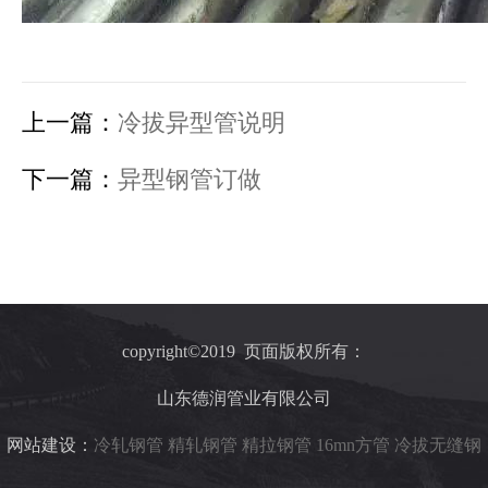
上一篇：
冷拔异型管说明
下一篇：
异型钢管订做
copyright©2019 页面版权所有：
山东德润管业有限公司
网站建设：
冷轧钢管
精轧钢管
精拉钢管
16mn方管
冷拔无缝钢
管
精轧钢管
30crmo钢管
冷拉钢管
鲁ICP备18042542号-4